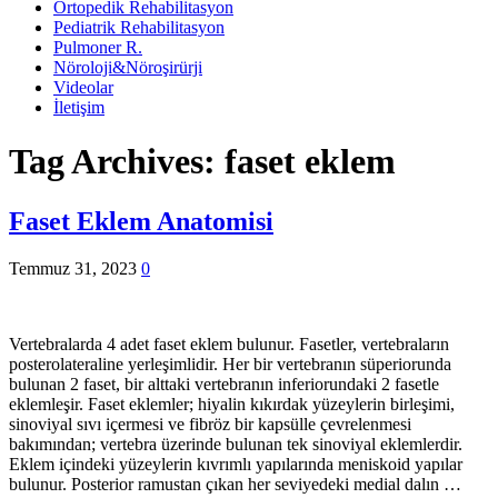
Ortopedik Rehabilitasyon
Pediatrik Rehabilitasyon
Pulmoner R.
Nöroloji&Nöroşirürji
Videolar
İletişim
Tag Archives:
faset eklem
Faset Eklem Anatomisi
Temmuz 31, 2023
0
Vertebralarda 4 adet faset eklem bulunur. Fasetler, vertebraların
posterolateraline yerleşimlidir. Her bir vertebranın süperiorunda
bulunan 2 faset, bir alttaki vertebranın inferiorundaki 2 fasetle
eklemleşir. Faset eklemler; hiyalin kıkırdak yüzeylerin birleşimi,
sinoviyal sıvı içermesi ve fibröz bir kapsülle çevrelenmesi
bakımından; vertebra üzerinde bulunan tek sinoviyal eklemlerdir.
Eklem içindeki yüzeylerin kıvrımlı yapılarında meniskoid yapılar
bulunur. Posterior ramustan çıkan her seviyedeki medial dalın …