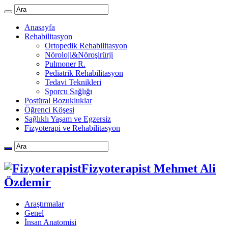
Anasayfa
Rehabilitasyon
Ortopedik Rehabilitasyon
Nöroloji&Nöroşirürji
Pulmoner R.
Pediatrik Rehabilitasyon
Tedavi Teknikleri
Sporcu Sağlığı
Postüral Bozukluklar
Öğrenci Köşesi
Sağlıklı Yaşam ve Egzersiz
Fizyoterapi ve Rehabilitasyon
Fizyoterapist Mehmet Ali
Özdemir
Araştırmalar
Genel
İnsan Anatomisi