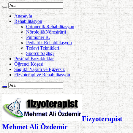
Anasayfa
Rehabilitasyon
Ortopedik Rehabilitasyon
Nöroloji&Nöroşirürji
Pulmoner R.
Pediatrik Rehabilitasyon
Tedavi Teknikleri
Sporcu Sağlığı
Postüral Bozukluklar
Öğrenci Köşesi
Sağlıklı Yaşam ve Egzersiz
Fizyoterapi ve Rehabilitasyon
Fizyoterapist
Mehmet Ali Özdemir