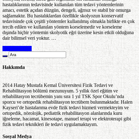
hastalıklarının tedavisinde kullanılan tüm tedavi yöntemlerinin
amacı, estetik açıdan düzgün, dengeli, ağrısız ve stabil bir omurga
sağlamaktır. Bu hastalıklardan özellikle skolyozun konservatif
tedavisinde çok çeşitli yöntemler kullanılmış olmakla birlikte en çok
tercih edilen ve kullanılan yöntem korselemedir ve korseleme
dışında hiçbir yöntemin skolyotik eğri üzerine kesin etkili olduğuna
dair bilimsel veri yoktur. …
Devamını Oku
Hakkımda
2014 Hatay Mustafa Kemal Üniversitesi Fizik Tedavi ve
Rehabilitasyon bölümü mezunuyum. 5 yıllık özel eğitim ve
rehabilitasyon tecrübemin yanı sıra 1 yıl TSK Spor Okulu’nda
sporcu ve ortopedik rehabilitasyon tecrübem bulunmaktadır. Halen
Kayseri’de hastalarıma evde fizik tedavi hizmeti vermekteyim ve
ortopedik, nörolojik, pediatrik rehabilitasyon alanlarında kuru
iğneleme, hacamat, kinesotape, manuel terapi ve elektroterapi gibi
fizik tedavi teknikleri ile tedavi uygulamaktayım.
Sosyal Medya