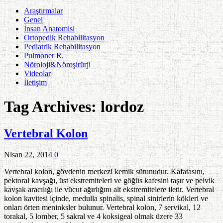
Araştırmalar
Genel
İnsan Anatomisi
Ortopedik Rehabilitasyon
Pediatrik Rehabilitasyon
Pulmoner R.
Nöroloji&Nöroşirürji
Videolar
İletişim
Tag Archives:
lordoz
Vertebral Kolon
Nisan 22, 2014
0
Vertebral kolon, gövdenin merkezi kemik sütunudur. Kafatasını,
pektoral kavşağı, üst ekstremiteleri ve göğüs kafesini taşır ve pelvik
kavşak aracılığı ile vücut ağırlığını alt ekstremitelere iletir. Vertebral
kolon kavitesi içinde, medulla spinalis, spinal sinirlerin kökleri ve
onları örten meninksler bulunur. Vertebral kolon, 7 servikal, 12
torakal, 5 lomber, 5 sakral ve 4 koksigeal olmak üzere 33