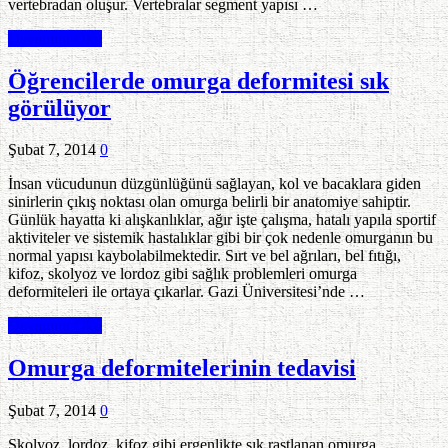
vertebradan oluşur. Vertebralar segment yapısı …
Devamını Oku
Öğrencilerde omurga deformitesi sık
görülüyor
Şubat 7, 2014
0
İnsan vücudunun düzgünlüğünü sağlayan, kol ve bacaklara giden
sinirlerin çıkış noktası olan omurga belirli bir anatomiye sahiptir.
Günlük hayatta ki alışkanlıklar, ağır işte çalışma, hatalı yapıla sportif
aktiviteler ve sistemik hastalıklar gibi bir çok nedenle omurganın bu
normal yapısı kaybolabilmektedir. Sırt ve bel ağrıları, bel fıtığı,
kifoz, skolyoz ve lordoz gibi sağlık problemleri omurga
deformiteleri ile ortaya çıkarlar. Gazi Üniversitesi’nde …
Devamını Oku
Omurga deformitelerinin tedavisi
Şubat 7, 2014
0
Skolyoz, lordoz, kifoz gibi ergenlikte sık rastlanan omurga