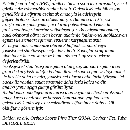
Patellofemoral ağrı (PFA) özellikle bayan sporcular arasında, en sık
görülen diz rahatsızlıklarından biridir. Geleneksel rehabilitasyon
genellikle diz ağrısını azaltmak amacıyla kuadrisepsin
güçlendirilmesi üzerine odaklanmıştır. Bununla birlikte, son
araştırmalar çoklu yaklaşım olarak patellofemoral eklemin
proksimal bölgesi üzerine yoğunlaşmıştır. Bu çalışmanın amacı,
patellofemoral ağrısı olan bayan atletlerde fonksiyonel stabilizasyon
eğitimi ile standart eğitimin etkilerini karşılaştırmaktır.
31 bayan atlet randomize olarak 8 haftalık standart veya
fonksiyonel stabilizasyon eğimine alındı. Sonuçlar programın
bitiminden hemen sonra ve bunu takiben 3 ay sonra tekrar
değerlendirildi.
Fonksiyonel stabilizasyon eğitimi alan grup standart eğitim alan
grup ile karşılaştırıldığında daha fazla eksantrik güç ve dayanıklılık
ile birlikte daha az ağrı, fonksiyonel olarak daha fazla iyileşme, tek
bacak ile yapılan squat sırasında daha fazla kalça ve diz
abdüksiyonu açığa çıktığı görülmüştür.
Bu bulgular patellofemoral ağrısı olan bayan atletlerde proksimal
bölge kuvvetlendirme ve hareket kontrolünün yapılmasının
geleneksel kuadriseps kuvvetlendirme eğitiminden daha etkili
olduğunu göstermiştir.
Baldon ve ark. Orthop Sports Phys Ther (2014), Çeviren: Fzt. Tuba
DEMİREL EREN