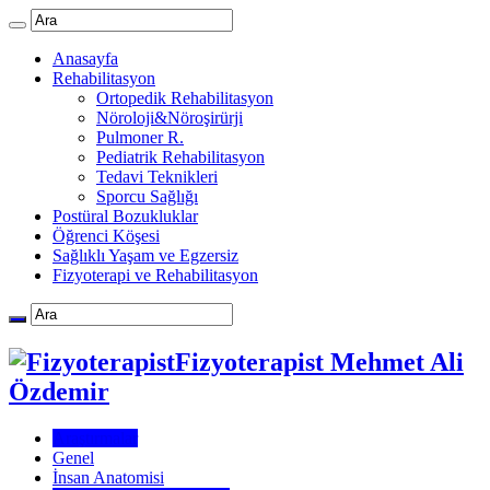
Anasayfa
Rehabilitasyon
Ortopedik Rehabilitasyon
Nöroloji&Nöroşirürji
Pulmoner R.
Pediatrik Rehabilitasyon
Tedavi Teknikleri
Sporcu Sağlığı
Postüral Bozukluklar
Öğrenci Köşesi
Sağlıklı Yaşam ve Egzersiz
Fizyoterapi ve Rehabilitasyon
Fizyoterapist Mehmet Ali
Özdemir
Araştırmalar
Genel
İnsan Anatomisi