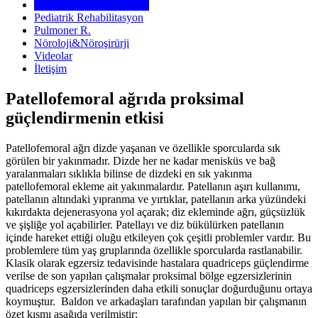
Ortopedik Rehabilitasyon
Pediatrik Rehabilitasyon
Pulmoner R.
Nöroloji&Nöroşirürji
Videolar
İletişim
Patellofemoral ağrıda proksimal
güçlendirmenin etkisi
Patellofemoral ağrı dizde yaşanan ve özellikle sporcularda sık
görülen bir yakınmadır. Dizde her ne kadar menisküs ve bağ
yaralanmaları sıklıkla bilinse de dizdeki en sık yakınma
patellofemoral ekleme ait yakınmalardır. Patellanın aşırı kullanımı,
patellanın altındaki yıpranma ve yırtıklar, patellanın arka yüzündeki
kıkırdakta dejenerasyona yol açarak; diz ekleminde ağrı, güçsüzlük
ve şişliğe yol açabilirler. Patellayı ve diz bükülürken patellanın
içinde hareket ettiği oluğu etkileyen çok çeşitli problemler vardır. Bu
problemlere tüm yaş gruplarında özellikle sporcularda rastlanabilir.
Klasik olarak egzersiz tedavisinde hastalara quadriceps güçlendirme
verilse de son yapılan çalışmalar proksimal bölge egzersizlerinin
quadriceps egzersizlerinden daha etkili sonuçlar doğurduğunu ortaya
koymuştur. Baldon ve arkadaşları tarafından yapılan bir çalışmanın
özet kısmı aşağıda verilmiştir;