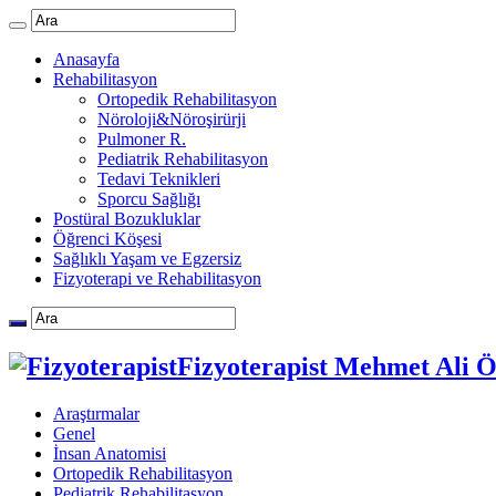
Anasayfa
Rehabilitasyon
Ortopedik Rehabilitasyon
Nöroloji&Nöroşirürji
Pulmoner R.
Pediatrik Rehabilitasyon
Tedavi Teknikleri
Sporcu Sağlığı
Postüral Bozukluklar
Öğrenci Köşesi
Sağlıklı Yaşam ve Egzersiz
Fizyoterapi ve Rehabilitasyon
Fizyoterapist Mehmet Ali 
Araştırmalar
Genel
İnsan Anatomisi
Ortopedik Rehabilitasyon
Pediatrik Rehabilitasyon