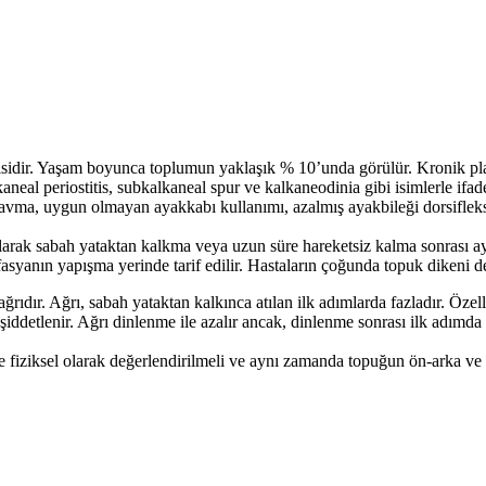
isidir. Yaşam boyunca toplumun yaklaşık % 10’unda görülür. Kronik planta
lkaneal periostitis, subkalkaneal spur ve kalkaneodinia gibi isimlerle ifa
ravma, uygun olmayan ayakkabı kullanımı, azalmış ayakbileği dorsiflek
in olarak sabah yataktan kalkma veya uzun süre hareketsiz kalma sonrası 
asyanın yapışma yerinde tarif edilir. Hastaların çoğunda topuk dikeni de 
ağrıdır. Ağrı, sabah yataktan kalkınca atılan ilk adımlarda fazladır. Öze
ddetlenir. Ağrı dinlenme ile azalır ancak, dinlenme sonrası ilk adımda y
ve fiziksel olarak değerlendirilmeli ve aynı zamanda topuğun ön-arka ve 