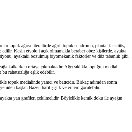
r topuk ağrısı literatürde ağrılı topuk sendromu, plantar fasiciitis,
de edilir. Kesin etyoloji açık olmamakla beraber obez kişilerde, ayakta
siyonu, ayaktaki bozulmuş biyomekanik faktörler ve düz tabanlık gibi
ayağa kalkarken ortaya çıkmaktadır. Ağrı sıklıkla topuğun medial
bu rahatsızlığa eşlik edebilir.
llikle topuk medialinde yanıcı ve batıcıdır. Birkaç adımdan sonra
eniden başlar. Bazen hafif şişlik ve eritem görülebilir.
ayakta yan grafileri çekilmelidir. Böylelikle kemik doku ile ayağın