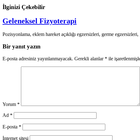
İlginizi Çekebilir
Geleneksel Fizyoterapi
Pozisyonlama, eklem hareket açıklığı egzersizleri, germe egzersizler
Bir yanıt yazın
E-posta adresiniz yayınlanmayacak.
Gerekli alanlar
*
ile işaretlenmişl
Yorum
*
Ad
*
E-posta
*
İnternet sitesi