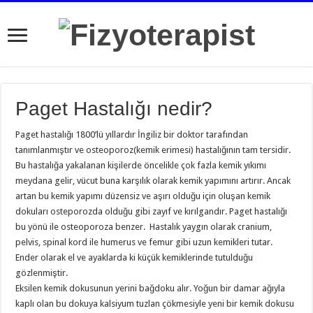
Paget Hastalığı nedir?
Paget hastalığı 1800’lü yıllardır İngiliz bir doktor tarafından
tanımlanmıştır ve osteoporoz(kemik erimesi) hastalığının tam tersidir.
Bu hastalığa yakalanan kişilerde öncelikle çok fazla kemik yıkımı
meydana gelir, vücut buna karşılık olarak kemik yapımını artırır. Ancak
artan bu kemik yapımı düzensiz ve aşırı olduğu için oluşan kemik
dokuları osteporozda olduğu gibi zayıf ve kırılgandır. Paget hastalığı
bu yönü ile osteoporoza benzer. Hastalık yaygın olarak cranium,
pelvis, spinal kord ile humerus ve femur gibi uzun kemikleri tutar.
Ender olarak el ve ayaklarda ki küçük kemiklerinde tutulduğu
gözlenmiştir.
Ek­silen kemik dokusunun yerini bağdoku alır. Yoğun bir damar ağıyla
kaplı olan bu dokuya kalsiyum tuzlan çökmesiyle yeni bir kemik dokusu