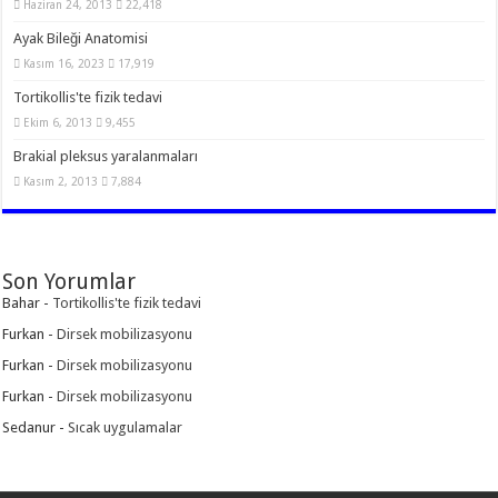
Haziran 24, 2013
22,418
Ayak Bileği Anatomisi
Kasım 16, 2023
17,919
Tortikollis'te fizik tedavi
Ekim 6, 2013
9,455
Brakial pleksus yaralanmaları
Kasım 2, 2013
7,884
Son Yorumlar
Bahar
-
Tortikollis'te fizik tedavi
Furkan
-
Dirsek mobilizasyonu
Furkan
-
Dirsek mobilizasyonu
Furkan
-
Dirsek mobilizasyonu
Sedanur
-
Sıcak uygulamalar