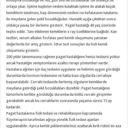
konuşma bozukluğu ve felç gibi sinirsel bozuk­luklar da oldukça sık
ortaya çıkar. İşitme kaybının nedeni kulaktaki işitme ile alakalı küçük
kemiklerin tutulması, baş dönmesinin nedeni ise kafatasının tutulumu
ile meydana gelen şekil bozukluğudur. Hastalık açığa çıktıktan sonra
oldukça yavaş bir ilerleme gösterir. Paget hastalığı 40 yaş üzerinde
teşhis edilir. Tanı etkilenen kemiklerin x ray özelliklerine bağlıdır. Kan
testleri, serum alkalen fosfataz yeni kemik oluşumunu yansıtan
değerlerde bir artış gösterir. İdrar test sonuçları da hızlı kemik
oluşumunu gösterir.
200 yıldır tanınmasına rağmen paget hastalığının henüz tedavisi yoktur
ancak hastalığın semptomlarını azaltıcı terapi yöntemleri vardır.
Hastalara ağrıları için ilaç tedavisi uygulanır ve hekimin uygun gördüğü
durumlarda hormon tedavisine ve hatta bazı olgularda cerrahiye
başvurulabilir. Cerrahi tedavide ilerlemiş olguların kemiklerde
meydana getirdiği şekil bozuklukları düzeltilir. Paget hastalığının
tümörlerle birlikte görüldüğü durumlarda köklü cerrahi girişimler
gerekebilir ancak bu cerrahilerin sonrasında yaşama süresi 15 ay
kadardır.
Paget hastalarına fizik tedavi ve rehabilitasyon kapsamında
fizyoterapist tarafından ağrıya yönelik fizik tedavi ajanları
uygulanabilir. Ayrıca kemik yüklenmelerinizi azaltarak kırık riskini en aza