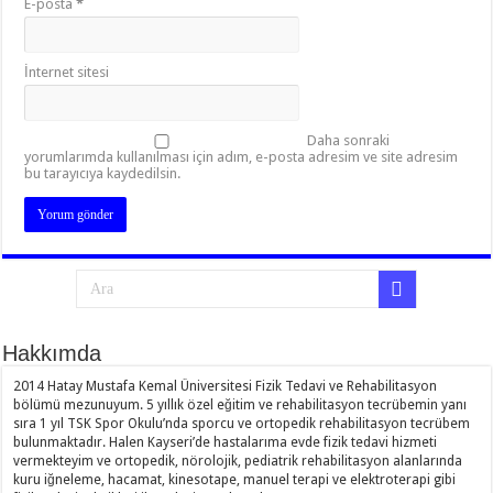
E-posta
*
İnternet sitesi
Daha sonraki
yorumlarımda kullanılması için adım, e-posta adresim ve site adresim
bu tarayıcıya kaydedilsin.
Hakkımda
2014 Hatay Mustafa Kemal Üniversitesi Fizik Tedavi ve Rehabilitasyon
bölümü mezunuyum. 5 yıllık özel eğitim ve rehabilitasyon tecrübemin yanı
sıra 1 yıl TSK Spor Okulu’nda sporcu ve ortopedik rehabilitasyon tecrübem
bulunmaktadır. Halen Kayseri’de hastalarıma evde fizik tedavi hizmeti
vermekteyim ve ortopedik, nörolojik, pediatrik rehabilitasyon alanlarında
kuru iğneleme, hacamat, kinesotape, manuel terapi ve elektroterapi gibi