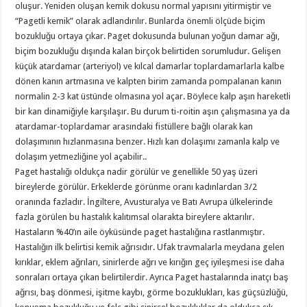
oluşur. Yeniden oluşan kemik dokusu normal yapısını yitirmiştir ve
“Pagetli kemik” olarak ad­landırılır. Bunlarda önemli ölçüde biçim
bozukluğu ortaya çıkar. Paget dokusun­da bulunan yoğun damar ağı,
biçim bo­zukluğu dışında kalan birçok belirtiden sorumludur. Gelişen
küçük atardamar (arteriyol) ve kılcal damarlar toplarda­marlarla kalbe
dönen kanın artmasına ve kalpten birim zamanda pompalanan ka­nın
normalin 2-3 kat üstünde olmasına yol açar. Böylece kalp aşın hareketli
bir kan dinamiğiyle karşılaşır. Bu durum ti-roitin aşın çalışmasına ya da
atardamar-toplardamar arasındaki fistüllere bağlı olarak kan
dolaşımının hızlanmasına benzer. Hızlı kan dolaşımı zamanla kalp ve
dolaşım yetmezliğine yol açabilir..
Paget hastalığı oldukça nadir görülür ve genellikle 50 yaş üzeri
bireylerde görülür. Erkeklerde görünme oranı kadınlardan 3/2
oranında fazladır. İngiltere, Avusturalya ve Batı Avrupa ülkelerinde
fazla görülen bu hastalık kalıtımsal olarakta bireylere aktarılır.
Hastaların %40’ın aile öyküsünde paget hastalığına rastlanmıştır.
Hastalığın ilk belirtisi kemik ağrısıdır. Ufak travmalarla meydana gelen
kırıklar, eklem ağrıları, sinirlerde ağrı ve kırığın geç iyileşmesi ise daha
sonraları ortaya çıkan belirtilerdir. Ayrıca Paget hastalarında inatçı baş
ağrısı, baş dönmesi, işitme kaybı, görme bo­zuklukları, kas güçsüzlüğü,