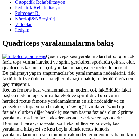
Ortopedik Rehabilitasyon
Pediatrik Rehabilitasyon
Pulmoner R.
Nöroloji&Nöroşirürji
Videolar
İletişim
Quadriceps yaralanmalarına bakış
Quadriceps kası yaralanmaları futbol gibi çok
fazla topa vurma hareketi ve sprint gerektiren sporlarda çok sık olur,
quadriceps kasının en çok yaralanan parçası ise rectus femoris’dir.
Bu çalışmayı yapan araştırmacılar bu yaralanmanın nedenlerini, risk
faktörlerini ve önleme stratejilerini araştırmak için literatürü gözden
geçirmişlerdir.
Rectus femoris kası yaralanmalarının nedeni çok faktörlüdür fakat
başlıca nedeni topa vurma hareketi ve sprint’dir. Topa vurma
hareketi rectus femoris yaralanmalarının en sık nedenidir ve en
yüksek risk topa vuran bacak için ‘swing’ fazında ve ‘wind up’
fazında olurken diğer bacak içinse tam basma fazında olur. Sprintte
yaralanma riski en fazla akselerasyonda ve deselerasyondadır.
Dominant bacak, diz ekstansör fleksibililtesi ve kuvveti, kas
yaralanma hikayesi ve kısa boylu olmak rectus femoris
yaralanmalarının en sık olan intrinsik nedenlerindendir, sahanın kuru