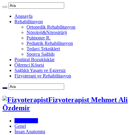
Anasayfa
Rehabilitasyon
Ortopedik Rehabilitasyon
Nöroloji&Nöroşirürji
Pulmoner R.
Pediatrik Rehabilitasyon
Tedavi Teknikleri
Sporcu Sağlığı
Postüral Bozukluklar
Öğrenci Köşesi
Sağlıklı Yaşam ve Egzersiz
Fizyoterapi ve Rehabilitasyon
Fizyoterapist Mehmet Ali
Özdemir
Araştırmalar
Genel
İnsan Anatomisi