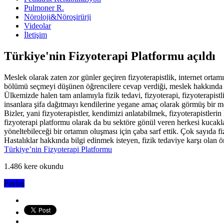
Pulmoner R.
Nöroloji&Nöroşirürji
Videolar
İletişim
Türkiye'nin Fizyoterapi Platformu açıldı
Meslek olarak zaten zor günler geçiren fizyoterapistlik, internet orta
bölümü seçmeyi düşünen öğrencilere cevap verdiği, meslek hakkında sö
Ülkemizde halen tam anlamıyla fizik tedavi, fizyoterapi, fizyoterapistlik
insanlara şifa dağıtmayı kendilerine yegane amaç olarak görmüş bir mes
Bizler, yani fizyoterapistler, kendimizi anlatabilmek, fizyoterapistleri
fizyoterapi platformu olarak da bu sektöre gönül veren herkesi kucakla
yöneltebileceği bir ortamın oluşması için çaba sarf ettik. Çok sayıda fi
Hastalıklar hakkında bilgi edinmek isteyen, fizik tedaviye karşı olan
Türkiye’nin Fizyoterapi Platformu
1.486 kere okundu
Paylaş