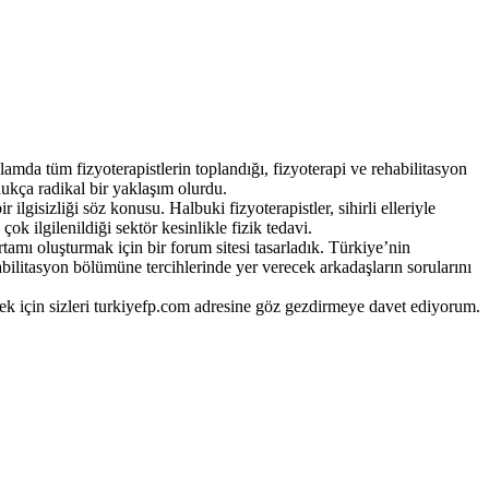
amda tüm fizyoterapistlerin toplandığı, fizyoterapi ve rehabilitasyon
ukça radikal bir yaklaşım olurdu.
ilgisizliği söz konusu. Halbuki fizyoterapistler, sihirli elleriyle
 ilgilenildiği sektör kesinlikle fizik tedavi.
rtamı oluşturmak için bir forum sitesi tasarladık. Türkiye’nin
abilitasyon bölümüne tercihlerinde yer verecek arkadaşların sorularını
mek için sizleri turkiyefp.com adresine göz gezdirmeye davet ediyorum.