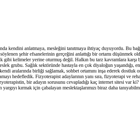
mında kendini anlatmaya, mesleğini tanıtmaya ihtiyaç duyuyordu. Bu bağl
ylenen şehir efsanelerinin gerçeğini anlattığı bir ortamı düşünmek old
 gibi kelimeler yerine oturmuş değil. Halkın bu tarz kavramlara karşı bir 
lek grubu. Sağlık sektöründe hastayla en çok diyaloğun yaşandığı, en çok
n kendi aralarında birliği sağlamak, sohbet ortamını inşa ederek dostluk o
mayı hedefledik. Fizyoterapist adaylarının yanı sıra, fizyoterapi ve reh
zyoterapistin, bir adayın sorusunu cevapladığı kaç internet sitesi var ki?
 ön yargıyı kırmak için çabalayan meslektaşlarımızı biraz daha tanıyabil