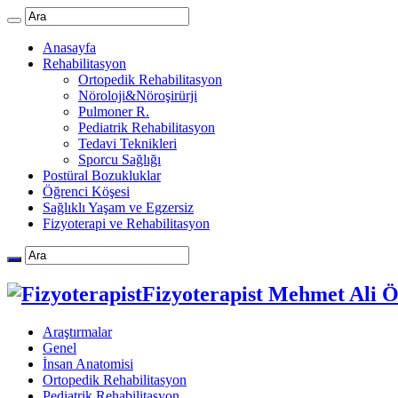
Anasayfa
Rehabilitasyon
Ortopedik Rehabilitasyon
Nöroloji&Nöroşirürji
Pulmoner R.
Pediatrik Rehabilitasyon
Tedavi Teknikleri
Sporcu Sağlığı
Postüral Bozukluklar
Öğrenci Köşesi
Sağlıklı Yaşam ve Egzersiz
Fizyoterapi ve Rehabilitasyon
Fizyoterapist Mehmet Ali 
Araştırmalar
Genel
İnsan Anatomisi
Ortopedik Rehabilitasyon
Pediatrik Rehabilitasyon