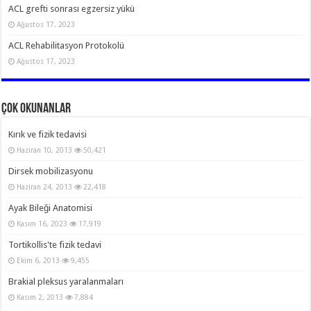
ACL grefti sonrası egzersiz yükü
Ağustos 17, 2023
ACL Rehabilitasyon Protokolü
Ağustos 17, 2023
Çok Okunanlar
Kırık ve fizik tedavisi
Haziran 10, 2013
50,421
Dirsek mobilizasyonu
Haziran 24, 2013
22,418
Ayak Bileği Anatomisi
Kasım 16, 2023
17,919
Tortikollis'te fizik tedavi
Ekim 6, 2013
9,455
Brakial pleksus yaralanmaları
Kasım 2, 2013
7,884