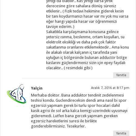
yırtığı da olabilir.. Kas yırtığı varsa yırtık
derecesine göre sahalara dönüş süreniz
etkilenir.. ( Fizik tedavi hekimine giderek kesin
bir tanı koydurmanızı hasar var mı yok mu varsa
eğer hangi yapıda hasar var öğrenmenizi
tavsiye ederim. )
Sakatlıkla karşılaşmama konusuna gelince
yetersiz ısınma, beslenme, ortam koşulları, su
elektrolit eksikliği ve daha pek çok faktör
sakatlanma oranlarını etkilemektedir.. Ama konu
ile alakalı olarak kalçanın iç tarafında yani
uyluğun iç bölgesinde bulunan adductör bölge
kaslarını güçlendirmeniz sizin için epey faydalı
olacaktır.. ( resimdeki gibi )
Yanıtla
Yalçin
Aralık 7, 2016 at 8:17 pm
Merhaba doktor. Bana adduktor tendinit zedelenmesi
teshisi kondu. Guclendireceksin dendi ama nasil bi spor
egzersizi yapmam gerek bi turlu spor hocalari dahil
kasik agrisi ile sol arka kalca kemigi uzerindeki uyusmayi
gideremedi. Lutfen bana gercek yapmam gereken
egzersiz hareketlerini suresi ile birlikte
gonderebilirmisiniz. Tesekurler.
Yanıtla