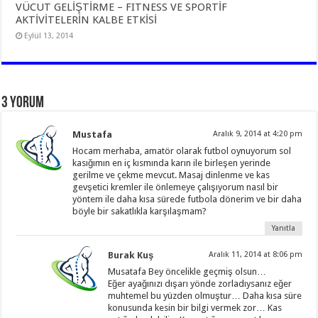
VÜCUT GELİŞTİRME – FITNESS VE SPORTİF
AKTİVİTELERİN KALBE ETKİSİ
Eylül 13, 2014
3 yorum
Mustafa
Aralık 9, 2014 at 4:20 pm
Hocam merhaba, amatör olarak futbol oynuyorum sol
kasığımın en iç kısmında karın ile birleşen yerinde
gerilme ve çekme mevcut. Masaj dinlenme ve kas
gevşetici kremler ile önlemeye çalışıyorum nasıl bir
yöntem ile daha kısa sürede futbola dönerim ve bir daha
böyle bir sakatlıkla karşılaşmam?
Yanıtla
Burak Kuş
Aralık 11, 2014 at 8:06 pm
Musatafa Bey öncelikle geçmiş olsun…
Eğer ayağınızı dışarı yönde zorladıysanız eğer
muhtemel bu yüzden olmuştur… Daha kısa süre
konusunda kesin bir bilgi vermek zor… Kas