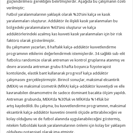
güçlendirilmesi gerektiğini belirtmişlerdir. Aşağıda bu çalışmanın özeti
verilmiştir;
Futbol yaralanmalarının yaklaşık olarak %20’sini kalça ve kasık
yaralanmaları oluşturur. Addüktör ile ilişkili kasık yaralanmaları bu
bölgedeki yaralanmaların %63’ünü oluşturur ve kalça
addüktörlerindeki azalmış kas kuvveti kasık yaralanmaları için bir risk
faktörü olarak gösterilmiştir.
Bu çalışmanın yazarları, 8 haftalık kalça-addüktör kuvvetlendirme
programının etkilerini değerlendirmek istemişlerdir. 34 sağlıklı sub-elit
futbolcu randomize olarak antreman ve kontrol gruplarına atanmış ve
devre arasında antreman grubu 8 hafta boyunca fizyoterapist
kontolünde, elastik bant kullanarak progresif kalça addüktör
çalışmasını gerçekleştirmiştir. Birincil sonuçlar, maksimal eksantirik
(MEKA) ve maksimal izometrik (MİKA) kalça-addüktör kuvvetiydi ve elle
kavranabilen dinamometre ile sadece dominant bacakta ölçüm yapıldı.
Antreman grubunda, MEKA’da %30’luk ve MİKA’da %14’lük bir
artış kaydedildi. Bu çalışma, bu kuvvetlendirme programının, maksimal
eksantirik kalça-addüktör kuvvetini önemli ölçüde arttırabileceğini ve
kolay olduğunu ve de futbol alanında uygulanabileceğini göstermiş,
nitekim futboldaki kasık yaralanmalarının önlemi için kolay bir yaklaşım
olduğunu potansiyel olarak ima etmiştir.