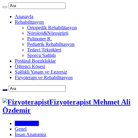
Anasayfa
Rehabilitasyon
Ortopedik Rehabilitasyon
Nöroloji&Nöroşirürji
Pulmoner R.
Pediatrik Rehabilitasyon
Tedavi Teknikleri
Sporcu Sağlığı
Postüral Bozukluklar
Öğrenci Köşesi
Sağlıklı Yaşam ve Egzersiz
Fizyoterapi ve Rehabilitasyon
Fizyoterapist Mehmet Ali
Özdemir
Araştırmalar
Genel
İnsan Anatomisi