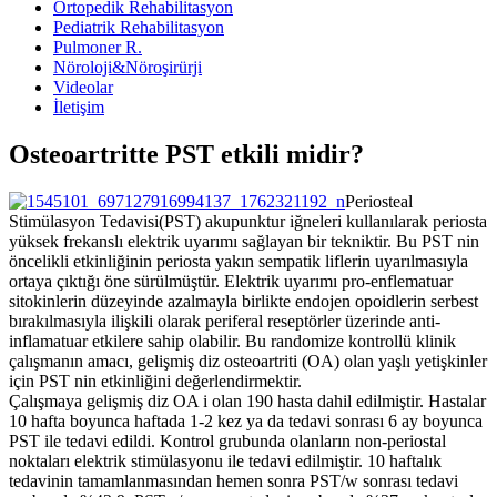
Ortopedik Rehabilitasyon
Pediatrik Rehabilitasyon
Pulmoner R.
Nöroloji&Nöroşirürji
Videolar
İletişim
Osteoartritte PST etkili midir?
Periosteal
Stimülasyon Tedavisi(PST) akupunktur iğneleri kullanılarak periosta
yüksek frekanslı elektrik uyarımı sağlayan bir tekniktir. Bu PST nin
öncelikli etkinliğinin periosta yakın sempatik liflerin uyarılmasıyla
ortaya çıktığı öne sürülmüştür. Elektrik uyarımı pro-enflematuar
sitokinlerin düzeyinde azalmayla birlikte endojen opoidlerin serbest
bırakılmasıyla ilişkili olarak periferal reseptörler üzerinde anti-
inflamatuar etkilere sahip olabilir. Bu randomize kontrollü klinik
çalışmanın amacı, gelişmiş diz osteoartriti (OA) olan yaşlı yetişkinler
için PST nin etkinliğini değerlendirmektir.
Çalışmaya gelişmiş diz OA i olan 190 hasta dahil edilmiştir. Hastalar
10 hafta boyunca haftada 1-2 kez ya da tedavi sonrası 6 ay boyunca
PST ile tedavi edildi. Kontrol grubunda olanların non-periostal
noktaları elektrik stimülasyonu ile tedavi edilmiştir. 10 haftalık
tedavinin tamamlanmasından hemen sonra PST/w sonrası tedavi