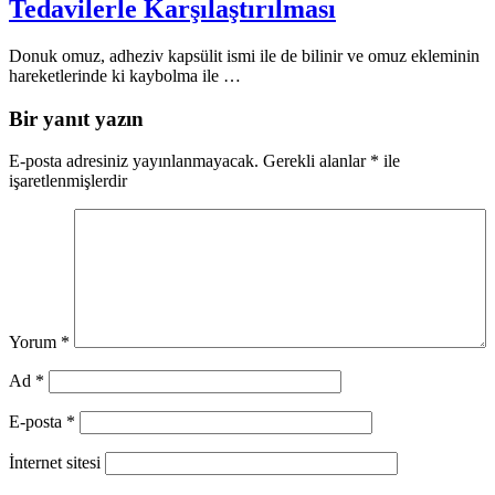
Tedavilerle Karşılaştırılması
Donuk omuz, adheziv kapsülit ismi ile de bilinir ve omuz ekleminin
hareketlerinde ki kaybolma ile …
Bir yanıt yazın
E-posta adresiniz yayınlanmayacak.
Gerekli alanlar
*
ile
işaretlenmişlerdir
Yorum
*
Ad
*
E-posta
*
İnternet sitesi