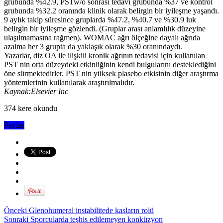
grubunda %42.9, PSTw/o sonrası tedavi grubunda %37 ve kontrol
grubunda %32.2 oranında klinik olarak belirgin bir iyileşme yaşandı.
9 aylık takip süresince gruplarda %47.2, %40.7 ve %30.9 luk
belirgin bir iyileşme gözlendi. (Gruplar arası anlamlılık düzeyine
ulaşılmamasına rağmen). WOMAC ağrı ölçeğine dayalı ağrıda
azalma her 3 grupta da yaklaşık olarak %30 oranındaydı.
Yazarlar, diz OA ile ilişkili kronik ağrının tedavisi için kullanılan
PST nin orta düzeydeki etkinliğinin kendi bulgularını desteklediğini
öne sürmektedirler. PST nin yüksek plasebo etkisinin diğer araştırma
yöntemlerinin kullanılarak araştırılmalıdır.
Kaynak:Elsevier Inc
374 kere okundu
Paylaş
Önceki
Glenohumeral instabilitede kasların rolü
Sonraki
Sporcularda teşhis edilemeyen konküzyon