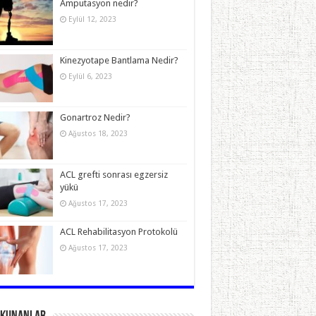
Amputasyon nedir?
Eylül 12, 2023
Kinezyotape Bantlama Nedir?
Eylül 6, 2023
Gonartroz Nedir?
Ağustos 18, 2023
ACL grefti sonrası egzersiz
yükü
Ağustos 17, 2023
ACL Rehabilitasyon Protokolü
Ağustos 17, 2023