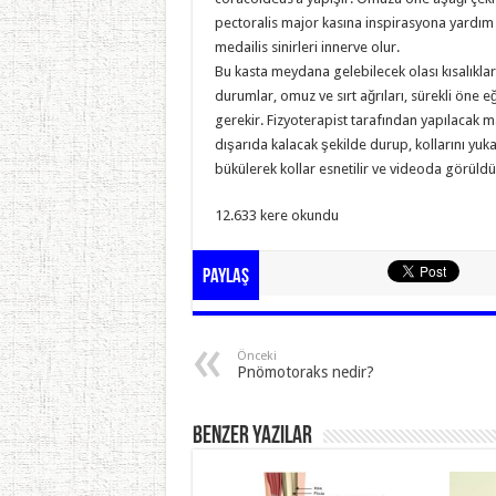
pectoralis major kasına inspirasyona yardım et
medailis sinirleri innerve olur.
Bu kasta meydana gelebilecek olası kısalıkla
durumlar, omuz ve sırt ağrıları, sürekli öne 
gerekir. Fizyoterapist tarafından yapılacak m
dışarıda kalacak şekilde durup, kollarını yukar
bükülerek kollar esnetilir ve videoda görüldüğ
12.633 kere okundu
Paylaş
Önceki
Pnömotoraks nedir?
Benzer Yazılar