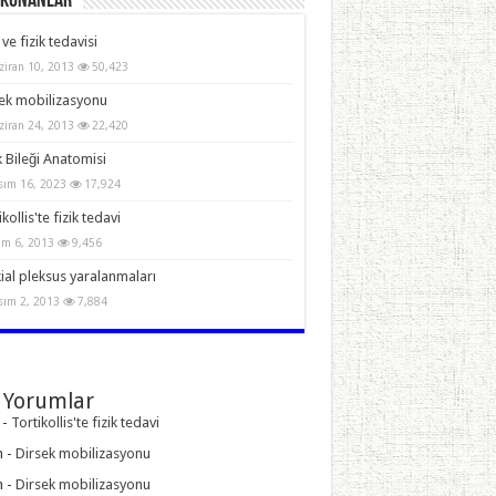
Okunanlar
 ve fizik tedavisi
ziran 10, 2013
50,423
ek mobilizasyonu
ziran 24, 2013
22,420
 Bileği Anatomisi
sım 16, 2023
17,924
kollis'te fizik tedavi
im 6, 2013
9,456
ial pleksus yaralanmaları
sım 2, 2013
7,884
 Yorumlar
-
Tortikollis'te fizik tedavi
n
-
Dirsek mobilizasyonu
n
-
Dirsek mobilizasyonu