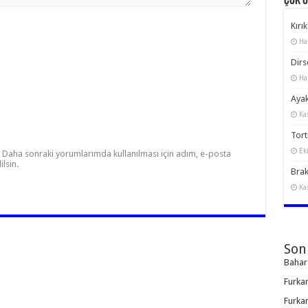
Çok 
Kırık
Ha
Dirs
Ha
Ayak
Ka
Torti
Ek
Daha sonraki yorumlarımda kullanılması için adım, e-posta
lsin.
Brak
Ka
Son
Bahar
Furka
Furka