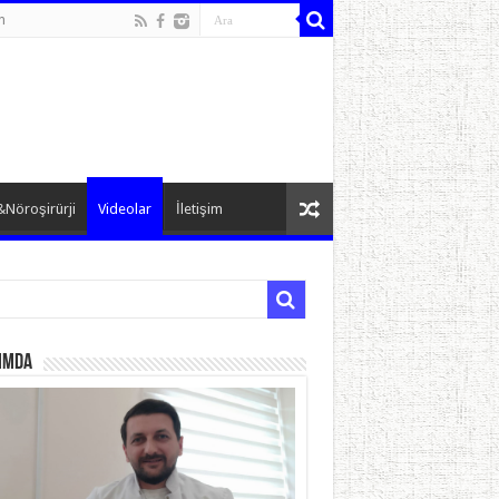
n
&Nöroşirürji
Videolar
İletişim
ımda