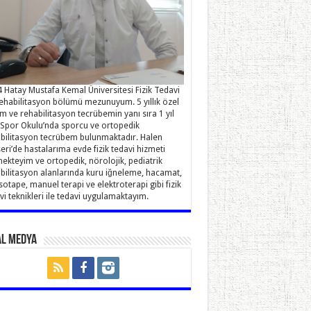
 Hatay Mustafa Kemal Üniversitesi Fizik Tedavi
ehabilitasyon bölümü mezunuyum. 5 yıllık özel
im ve rehabilitasyon tecrübemin yanı sıra 1 yıl
Spor Okulu’nda sporcu ve ortopedik
bilitasyon tecrübem bulunmaktadır. Halen
eri’de hastalarıma evde fizik tedavi hizmeti
ekteyim ve ortopedik, nörolojik, pediatrik
bilitasyon alanlarında kuru iğneleme, hacamat,
sotape, manuel terapi ve elektroterapi gibi fizik
vi teknikleri ile tedavi uygulamaktayım.
al Medya