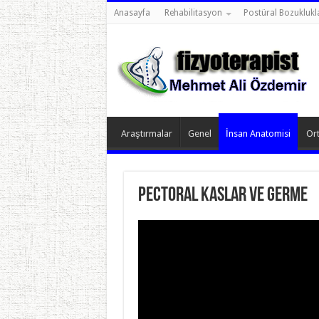
Anasayfa
Rehabilitasyon
Postüral Bozuklukl
Araştırmalar
Genel
İnsan Anatomisi
Ort
Pectoral kaslar ve germe