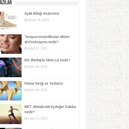
azılar
Ayak Bileği Anatomisi
Kasım 16, 2023
Temporomandibular eklem
disfonksiyonu nedir?
Eylül 27, 2023
MS (Multiple Skleroz) nedir?
Eylül 20, 2023
Femur Kırığı ve Tedavisi
Eylül 20, 2023
MET: Metabolik Eşdeğer Dakika
nedir?
Eylül 13, 2023