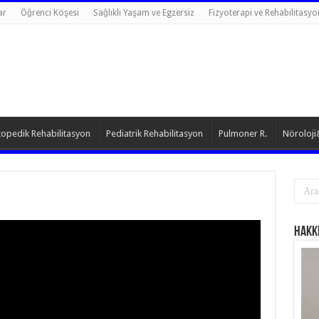
ar
Öğrenci Köşesi
Sağlıklı Yaşam ve Egzersiz
Fizyoterapi ve Rehabilitasyo
opedik Rehabilitasyon
Pediatrik Rehabilitasyon
Pulmoner R.
Nöroloji
Hakk