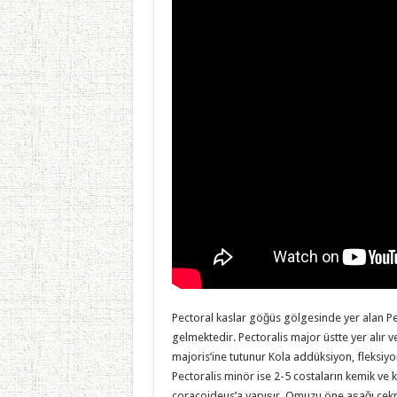
Pectoral kaslar göğüs gölgesinde yer alan Pe
gelmektedir. Pectoralis major üstte yer alır 
majoris’ine tutunur Kola addüksiyon, fleksiyo
Pectoralis minör ise 2-5 costaların kemik ve 
coracoideus’a yapışır. Omuzu öne aşağı çekme