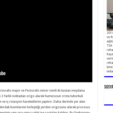
2014
ve R
eğit
TSK 
reha
Kays
verm
reha
kine
teda
Sosy
ctoralis major ve Pectoralis minör isimli iki kastan meydana
ve 3 farklı noktadan origo alarak humerusun crista tuberkuli
n ve iç rotasyon hareketlerini yaptırır. Daha derinde yer alan
kıkırdak kısımlarının birleştiği yerden origosunu alarak procesus
sinin yanı sıra omuz sabit ise costaları kaldırır. Bu fonksiyonu