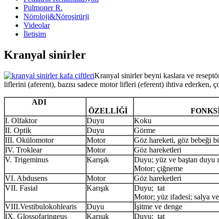
Pulmoner R.
Nöroloji&Nöroşirürji
Videolar
İletişim
Kranyal sinirler
Kranyal sinirler beyni kaslara ve reseptö
liflerini (aferent), bazısı sadece motor lifleri (eferent) ihtiva ederken
ADI
ÖZELLİĞİ
FONKSİY
I. Olfaktor
Duyu
Koku
II. Optik
Duyu
Görme
III. Okülomotor
Motor
Göz hareketi, göz bebeği 
IV. Troklear
Motor
Göz hareketleri
V. Trigeminus
Karışık
Duyu; yüz ve baştan duyu 
Motor; çiğneme
VI. Abdusens
Motor
Göz hareketleri
VII. Fasial
Karışık
Duyu; tat
Motor; yüz ifadesi; salya ve
VIII.Vestibulokohlearis
Duyu
İşitme ve denge
IX. Glossofaringeus
Karışık
Duyu; tat