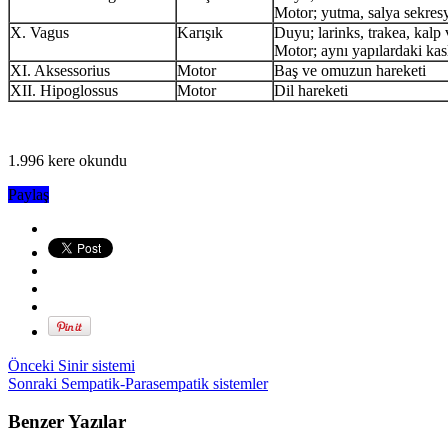
Motor; yutma, salya sekre
X. Vagus
Karışık
Duyu; larinks, trakea, kalp
Motor; aynı yapılardaki kasl
XI. Aksessorius
Motor
Baş ve omuzun hareketi
XII. Hipoglossus
Motor
Dil hareketi
1.996 kere okundu
Paylaş
Önceki
Sinir sistemi
Sonraki
Sempatik-Parasempatik sistemler
Benzer Yazılar