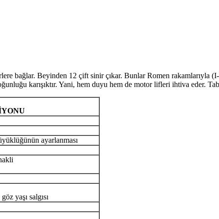
rlere bağlar. Beyinden 12 çift sinir çıkar. Bunlar Romen rakamlarıyla (I
, çoğunluğu karışıktır. Yani, hem duyu hem de motor lifleri ihtiva eder. Tab
ONU
büyüklüğünün ayarlanması
nakli
 göz yaşı salgısı