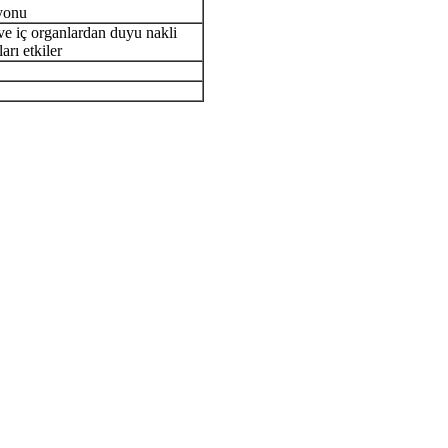
syonu
 ve iç organlardan duyu nakli
arı etkiler