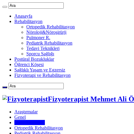
Anasayfa
Rehabilitasyon
Ortopedik Rehabilitasyon
Nöroloji&Nöroşirürji
Pulmoner R.
Pediatrik Rehabilitasyon
Tedavi Teknikleri
Sporcu Sağlığı
Postüral Bozukluklar
Öğrenci Köşesi
Sağlıklı Yaşam ve Egzersiz
Fizyoterapi ve Rehabilitasyon
Fizyoterapist Mehmet Ali 
Araştırmalar
Genel
İnsan Anatomisi
Ortopedik Rehabilitasyon
Pediatrik Rehabilitasyon