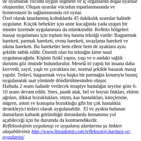
ile uyarılarak vücutta uygun segment ve iç organlarda doğal uyarılar
oluşturulur. Oluşan uyarılar vücudun toparlanmasında ve
homeostasis’in sağlanmasında rol oynar.
Özel olarak tasarlanmış koltuklarda 45 dakikalık seanslar halinde
uygulanır. Küçük bebekler için anne kucağında yada uygun bir
minder üzerinde uygulanması da mümkündür. Refleks bölgeleri
masajı uygulaması için toplam beş basma tekniği vardır: Başparmak
hareketi, parmak hareketi, ovma hareketi, sıvazlama hareketi ve
sıkma hareketi. Bu hareketler hem ellere hem de ayaklara aynı
şekilde tatbik edilir. Önemli olan bu tekniğin kime nasıl
uygulanacağıdır. Kişinin fizikî yapısı, yaşı ve o andaki sağlık
durumu göz önünde bulundurulur. Meselâ iri yapılı bir insana daha
kuvvetli, zayıf, yaşlı ve çocuklara ise, normal şekilde basarak masaj
yapılır. Tedavi, başparmak veya başka bir parmağın kenarıyla basınç
uygulanarak saat yönünde döndürülmesinden oluşur.
Haftada 2 seans halinde verilecek terapiye hastalığın seyrine göre 6-
10 seans devam edilir. Stres, panik atak, bel ve boyun fıtıkları, eklem
ağrıları, dikkat bozuklukları, otizm, kas hastalıkları, kireçlenme,
migren, astım ve konuşma bozukluğu gibi bir çok hastalıkta
destekleyici tedavi olarak uygulanabilir. El ve ayakta bulunan
damarların kabarık göründüğü durumlarda hematoma yol
açabileceği için bu durumda da kontraendikedir.
Refleksolojinin uygulanışı ve uygulanış alanlarına şu linkten
ulaşabilirsiniz
http://www.fztozdemir.com/refleksoloji-haritasi-ve-
uygulanisi/