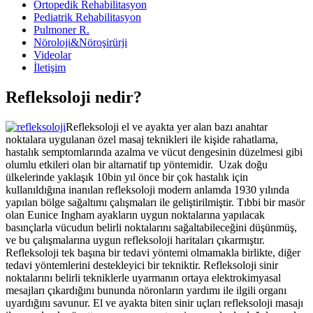
Ortopedik Rehabilitasyon
Pediatrik Rehabilitasyon
Pulmoner R.
Nöroloji&Nöroşirürji
Videolar
İletişim
Refleksoloji nedir?
Refleksoloji el ve ayakta yer alan bazı anahtar
noktalara uygulanan özel masaj teknikleri ile kişide rahatlama,
hastalık semptomlarında azalma ve vücut dengesinin düzelmesi gibi
olumlu etkileri olan bir altarnatif tıp yöntemidir. Uzak doğu
ülkelerinde yaklaşık 10bin yıl önce bir çok hastalık için
kullanıldığına inanılan refleksoloji modern anlamda 1930 yılında
yapılan bölge sağaltımı çalışmaları ile geliştirilmiştir. Tıbbi bir masör
olan Eunice Ingham ayakların uygun noktalarına yapılacak
basınçlarla vücudun belirli noktalarını sağaltabileceğini düşünmüş,
ve bu çalışmalarına uygun refleksoloji haritaları çıkarmıştır.
Refleksoloji tek başına bir tedavi yöntemi olmamakla birlikte, diğer
tedavi yöntemlerini destekleyici bir tekniktir. Refleksoloji sinir
noktalarını belirli tekniklerle uyarmanın ortaya elektrokimyasal
mesajları çıkardığını bununda nöronların yardımı ile ilgili organı
uyardığını savunur. El ve ayakta biten sinir uçları refleksoloji masajı