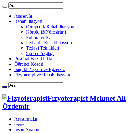
Anasayfa
Rehabilitasyon
Ortopedik Rehabilitasyon
Nöroloji&Nöroşirürji
Pulmoner R.
Pediatrik Rehabilitasyon
Tedavi Teknikleri
Sporcu Sağlığı
Postüral Bozukluklar
Öğrenci Köşesi
Sağlıklı Yaşam ve Egzersiz
Fizyoterapi ve Rehabilitasyon
Fizyoterapist Mehmet Ali
Özdemir
Araştırmalar
Genel
İnsan Anatomisi