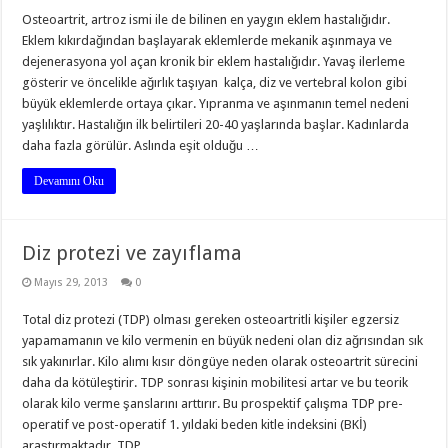
Osteoartrit, artroz ismi ile de bilinen en yaygın eklem hastalığıdır.
Eklem kıkırdağından başlayarak eklemlerde mekanik aşınmaya ve
dejenerasyona yol açan kronik bir eklem hastalığıdır. Yavaş ilerleme
gösterir ve öncelikle ağırlık taşıyan kalça, diz ve vertebral kolon gibi
büyük eklemlerde ortaya çıkar. Yıpranma ve aşınmanın temel nedeni
yaşlılıktır. Hastalığın ilk belirtileri 20-40 yaşlarında başlar. Kadınlarda
daha fazla görülür. Aslında eşit olduğu …
Devamını Oku
Diz protezi ve zayıflama
Mayıs 29, 2013
0
Total diz protezi (TDP) olması gereken osteoartritli kişiler egzersiz
yapamamanın ve kilo vermenin en büyük nedeni olan diz ağrısından sık
sık yakınırlar. Kilo alımı kısır döngüye neden olarak osteoartrit sürecini
daha da kötüleştirir. TDP sonrası kişinin mobilitesi artar ve bu teorik
olarak kilo verme şanslarını arttırır. Bu prospektif çalışma TDP pre-
operatif ve post-operatif 1. yıldaki beden kitle indeksini (BKİ)
araştırmaktadır. TDP …