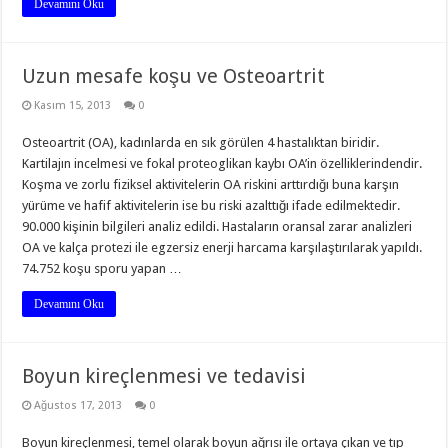
Devamını Oku
Uzun mesafe koşu ve Osteoartrit
Kasım 15, 2013
0
Osteoartrit (OA), kadınlarda en sık görülen 4 hastalıktan biridir.
Kartilajın incelmesi ve fokal proteoglikan kaybı OA’in özelliklerindendir.
Koşma ve zorlu fiziksel aktivitelerin OA riskini arttırdığı buna karşın
yürüme ve hafif aktivitelerin ise bu riski azalttığı ifade edilmektedir.
90.000 kişinin bilgileri analiz edildi. Hastaların oransal zarar analizleri
OA ve kalça protezi ile egzersiz enerji harcama karşılaştırılarak yapıldı.
74.752 koşu sporu yapan …
Devamını Oku
Boyun kireçlenmesi ve tedavisi
Ağustos 17, 2013
0
Boyun kireçlenmesi, temel olarak boyun ağrısı ile ortaya çıkan ve tıp