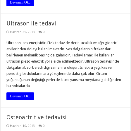
Devamını Oku
Ultrason ile tedavi
Haziran 25, 2013
0
Ultrason, ses enerjisidir. Fizik tedavide derin sıcaklık ve ağrı giderici
etkilerinden dolayı kullanılmaktadır. Ses dalgalarının frekansları
belirlenen mekanik basınç dalgalarıdır. Tedavi amacı ile kullanılan
ultrason piezo-elektrik yolla elde edilmektedir. Ultrason tedavisinde
dakgalar absorbe edildiği zaman ısı oluşur. Isı etkisi yağ, kas ve
periost gibi dokuların ara yüzeylerinde daha çok olur. Ortam
yoğunluğunun değiştiği yerlerde kısmi yansıma meydana geldiğinden
bu noktalarda …
Devamını Oku
Osteoartrit ve tedavisi
Haziran 10, 2013
0