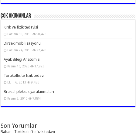
Çok Okunanlar
Kırık ve fizik tedavisi
Haziran 10, 2013
50,423
Dirsek mobilizasyonu
Haziran 24, 2013
22,420
Ayak Bileği Anatomisi
Kasım 16, 2023
17,923
Tortikollis'te fizik tedavi
Ekim 6, 2013
9,456
Brakial pleksus yaralanmaları
Kasım 2, 2013
7,884
Son Yorumlar
Bahar
-
Tortikollis'te fizik tedavi