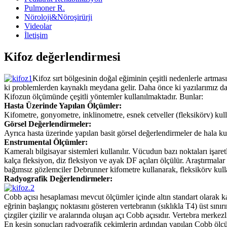
Pulmoner R.
Nöroloji&Nöroşirürji
Videolar
İletişim
Kifoz değerlendirmesi
Kifoz sırt bölgesinin doğal eğiminin çeşitli nedenlerle artmas
ki problemlerden kaynaklı meydana gelir. Daha önce ki yazılarımız da
Kifozun ölçümünde çeşitli yöntemler kullanılmaktadır. Bunlar:
Hasta Üzerinde Yapılan Ölçümler:
Kifometre, gonyometre, inklinometre, esnek cetveller (fleksikörv) kulla
Görsel Değerlendirmeler:
Ayrıca hasta üzerinde yapılan basit görsel değerlendirmeler de hala kull
Enstrumental Ölçümler:
Kameralı bilgisayar sistemleri kullanılır. Vücudun bazı noktaları işaret
kalça fleksiyon, diz fleksiyon ve ayak DF açıları ölçülür. Araştırmala
bağımsız gözlemciler Debrunner kifometre kullanarak, fleksikörv kull
Radyografik Değerlendirmeler:
Cobb açısı hesaplaması mevcut ölçümler içinde altın standart olarak ka
eğrinin başlangıç noktasını gösteren vertebranın (sıklıkla T4) üst sınırı
çizgiler çizilir ve aralarında oluşan açı Cobb açısıdır. Vertebra merke
En kesin sonuçları radyografik çekimlerin ardından yapılan Cobb ölçüm y