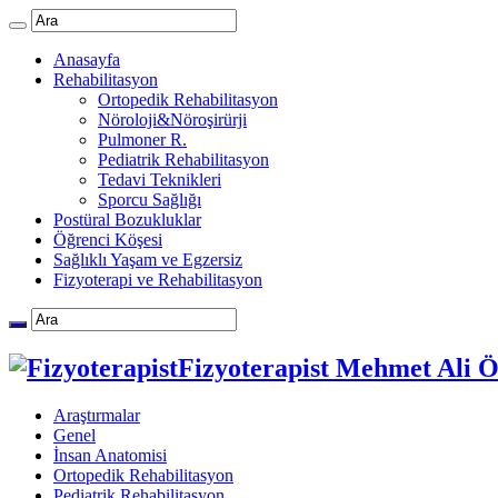
Anasayfa
Rehabilitasyon
Ortopedik Rehabilitasyon
Nöroloji&Nöroşirürji
Pulmoner R.
Pediatrik Rehabilitasyon
Tedavi Teknikleri
Sporcu Sağlığı
Postüral Bozukluklar
Öğrenci Köşesi
Sağlıklı Yaşam ve Egzersiz
Fizyoterapi ve Rehabilitasyon
Fizyoterapist Mehmet Ali 
Araştırmalar
Genel
İnsan Anatomisi
Ortopedik Rehabilitasyon
Pediatrik Rehabilitasyon