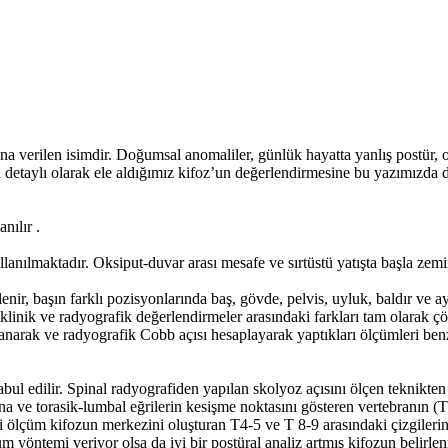
ına verilen isimdir. Doğumsal anomaliler, günlük hayatta yanlış postür, os
 detaylı olarak ele aldığımız kifoz’un değerlendirmesine bu yazımızda 
nılır .
anılmaktadır. Oksiput-duvar arası mesafe ve sırtüstü yatışta başla zemin a
lenir, başın farklı pozisyonlarında baş, gövde, pelvis, uyluk, baldır ve 
r klinik ve radyografik değerlendirmeler arasındaki farkları tam olarak
anarak ve radyografik Cobb açısı hesaplayarak yaptıkları ölçümleri ben
bul edilir. Spinal radyografiden yapılan skolyoz açısını ölçen teknikten 
na ve torasik-lumbal eğrilerin kesişme noktasını gösteren vertebranın (T12
zli ölçüm kifozun merkezini oluşturan T4-5 ve T 8-9 arasındaki çizgileri
öntemi veriyor olsa da iyi bir postüral analiz artmış kifozun belirlenme