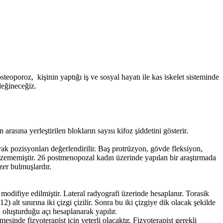
teoporoz, kişinin yaptığı iş ve sosyal hayatı ile kas iskelet sisteminde
değineceğiz.
rasına yerleştirilen blokların sayısı kifoz şiddetini gösterir.
ayak pozisyonları değerlendirilir. Baş protrüzyon, gövde fleksiyon,
 çözememiştir. 26 postmenopozal kadın üzerinde yapılan bir araştırmada
zer bulmuşlardır.
modifiye edilmiştir. Lateral radyografi üzerinde hesaplanır. Torasik
) alt sınırına iki çizgi çizilir. Sonra bu iki çizgiye dik olacak şekilde
n oluşturduğu açı hesaplanarak yapılır.
sinde fizyoterapist için yeterli olacaktır. Fizyoterapist gerekli